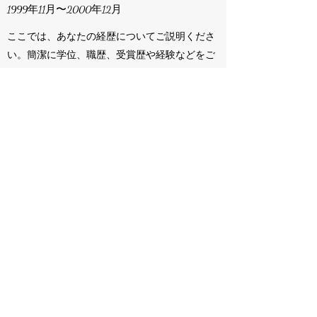
1999年11月〜2000年12月
ここでは、あなたの経歴についてご説明くださ
い。簡潔に学位、職歴、受賞歴や経験などをご
記入ください。これまでの経歴や今後の方向性
などを、素早く把握できる内容にしましょう。
ABCソリューションズ、アソシエ
イトディレクター
1997年4月〜1998年10月
ここでは、あなたの経歴についてご説明くださ
い。簡潔に学位、職歴、受賞歴や経験などをご
記入ください。これまでの経歴や今後の方向性
などを、素早く把握できる内容にしましょう。